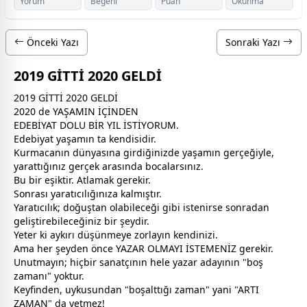
Yorum
Beğeni
Puan
Okunma
Önceki Yazı
Sonraki Yazı
2019 GİTTİ 2020 GELDİ
2019 GİTTİ 2020 GELDİ
2020 de YAŞAMIN İÇİNDEN
EDEBİYAT DOLU BİR YIL İSTİYORUM.
Edebiyat yaşamın ta kendisidir.
Kurmacanın
dünya
sına girdiğinizde yaşamın gerçeğiyle,
yarattığınız gerçek arasında bocalarsınız.
Bu bir eşiktir. Atlamak gerekir.
Sonrası yaratıcılığınıza kalmıştır.
Yaratıcılık; doğuştan olabileceği gibi istenirse sonradan
geliştirebileceğiniz bir şeydir.
Yeter ki aykırı düşünmeye zorlayın kendinizi.
Ama her şeyden önce YAZAR OLMAYI İSTEMENİZ gerekir.
Unutmayın; hiçbir sanatçının hele yazar adayının "boş
zaman
ı" yoktur.
Keyfinden,
uyku
sundan "boşalttığı
zaman
" yani "ARTI
ZAMAN" da yetmez!