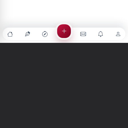
Türkiye'nin en büyük kültür sanat platformu
MENÜLER
Anasayfa
Keşfet
Şiirler
Hikayeler
Yazılar
İletiler