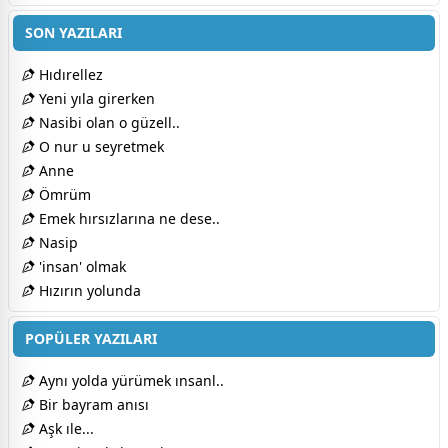
SON YAZILARI
Hıdırellez
Yeni yıla girerken
Nasibi olan o güzell..
O nur u seyretmek
Anne
Ömrüm
Emek hırsızlarına ne dese..
Nasip
'insan' olmak
Hızırın yolunda
POPÜLER YAZILARI
Aynı yolda yürümek ınsanl..
Bir bayram anısı
Aşk ıle...