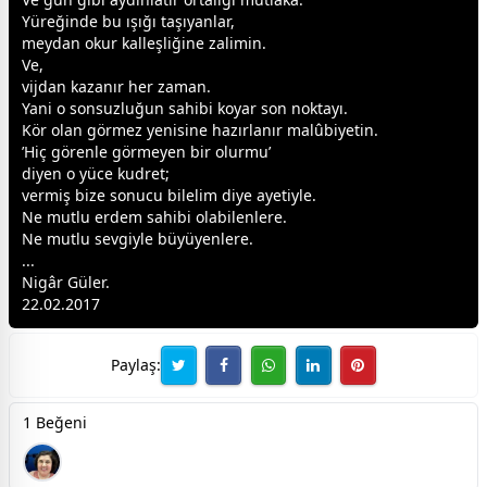
Yüreğinde bu ışığı taşıyanlar,
meydan okur kalleşliğine zalimin.
Ve,
vijdan kazanır her
zaman
.
Yani o sonsuzluğun sahibi koyar son noktayı.
Kör olan görmez yenisine hazırlanır malûbiyetin.
’Hiç görenle görmeyen bir olurmu’
diyen o yüce kudret;
vermiş bize sonucu bilelim diye ayetiyle.
Ne mutlu erdem sahibi olabilenlere.
Ne mutlu
sevgi
yle büyüyenlere.
...
Nigâr Güler.
22.02.2017
Paylaş:
1 Beğeni