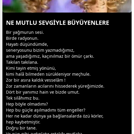
NE MUTLU SEVGİYLE BÜYÜYENLERE
Bir
yağmur
un sesi.
Birde radyonun.
Hayatı düşündümde,
seneryosunu bizim yazmadığımız,
ama yaşadığımız, kaçınılmaz bir ömür çarkı.
Takılan takılana.
Kimi tayin etmiş yönünü,
kimi halâ bilmeden sürükleniyor meçhule.
Zor bir asıra kaldık vesselâm !
Zor
zaman
ların acılarını hissederek yüreğimizde.
Dört bir yanımız hain ve bizde umut.
Tek silâhımız bu.
Hep böyle olmadımı?
Hep bu güçle aşılmadımı tüm engeller?
Her ne kadar
dünya
ya bağlansalarda özü körler,
hep kaybetmiştir.
Doğru bir tane.
Ve gün gibi aydınlatır ortalığı mutlaka.