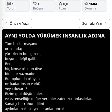
1
1
0,0
1604
Yorum
Beğeni
Puan
Okunma
Önceki Yazı
Sonraki Yazı
AYNI YOLDA YÜRÜMEK INSANLIK ADINA
Tüm bu karmaşanın
ortasında;
yüreklerin buluşması,
boşuna değil galiba..
Ben,
hiç kimse okusun diye
bir satır yazmadım.
Bu toplumda okuyan
ne kadar insan varki?
Veya duyarlı?
Bizim gibi düşünenler,
ve evrenselliğe değer verenler zaten zor anlaşılırlar.
Sanatçı bir ruhun dilini
aydınlanmak isteyenler anlar ancak.