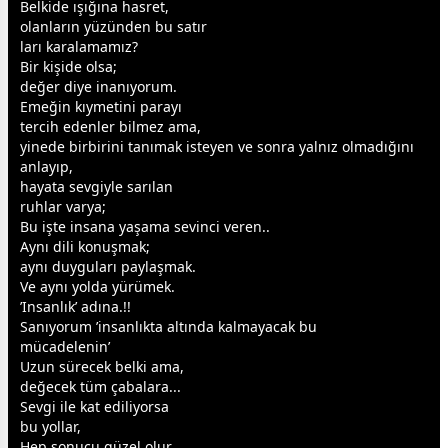
Belkide ışığına
hasret
,
olanların yüzünden bu satır
ları karalamamız?
Bir kişide olsa;
değer diye inanıyorum.
Emeğin kıymetini parayı
tercih edenler bilmez ama,
yinede birbirini tanımak isteyen ve sonra yalnız olmadığını
anlayıp,
hayata
sevgi
yle sarılan
ruhlar varya;
Bu işte insana yaşama sevinci veren..
Aynı dili konuşmak;
aynı duyguları paylaşmak.
Ve aynı yolda yürümek.
’Insanlık’ adına.!!
Sanıyorum ’insanlıkta altında kalmayacak bu
mücadelenin’
Uzun sürecek belki ama,
değecek tüm çabalara...
Sevgi ile kat ediliyorsa
bu yollar,
Hep sonucu güzel olur.