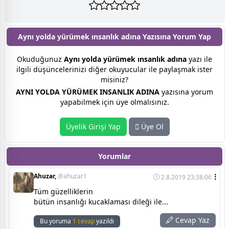
Aynı yolda yürümek ınsanlık adına Yazısına
Yorum Yap
Okuduğunuz
Aynı yolda yürümek ınsanlık adına
yazı ile
ilgili düşüncelerinizi diğer okuyucular ile paylaşmak ister
misiniz?
AYNI YOLDA YÜRÜMEK INSANLIK ADINA
yazısına yorum
yapabilmek için üye olmalısınız.
Üyelik Girişi Yap
Üye Ol
Yorumlar
Ahuzar,
@ahuzar1
2.8.2019 23:38:06
Tüm güzelliklerin
bütün insanlığı kucaklaması dileği ile...
Cevap Yaz
Bu yoruma
1 cevap
yazıldı