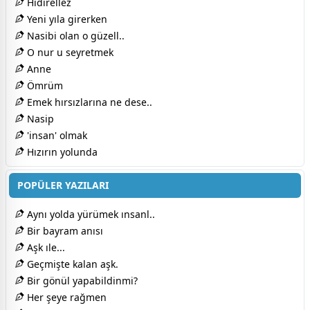
Hıdırellez
Yeni yıla girerken
Nasibi olan o güzell..
O nur u seyretmek
Anne
Ömrüm
Emek hırsızlarına ne dese..
Nasip
'insan' olmak
Hızırın yolunda
POPÜLER YAZILARI
Aynı yolda yürümek ınsanl..
Bir bayram anısı
Aşk ıle...
Geçmişte kalan aşk.
Bir gönül yapabildinmi?
Her şeye rağmen