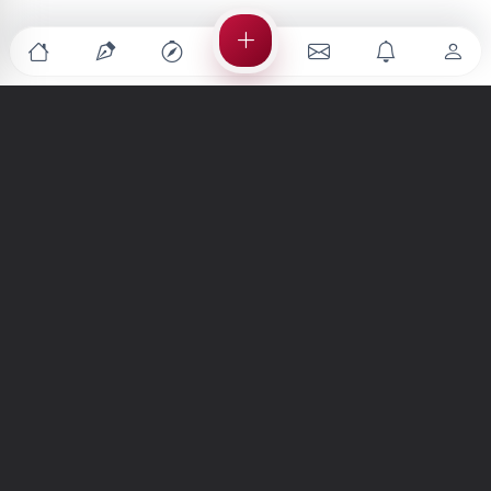
Türkiye'nin en büyük kültür sanat platformu
MENÜLER
Anasayfa
Keşfet
Şiirler
Hikayeler
Yazılar
İletiler
Forum
Nedir?
Ara