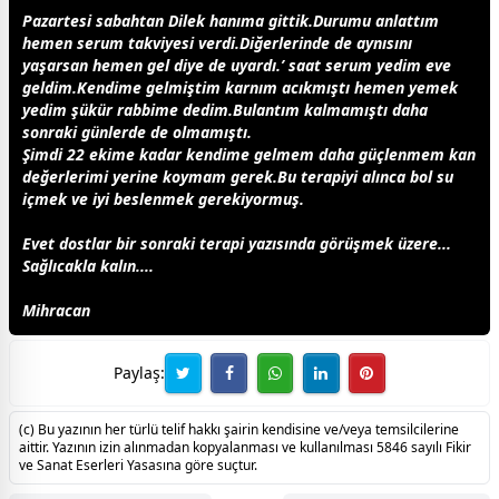
Pazartesi sabahtan Dilek hanıma gittik.Durumu anlattım
hemen serum takviyesi verdi.Diğerlerinde de aynısını
yaşarsan hemen gel diye de uyardı.’ saat serum yedim eve
geldim.Kendime gelmiştim karnım acıkmıştı hemen yemek
yedim şükür rabbime dedim.Bulantım kalmamıştı daha
sonraki günlerde de olmamıştı.
Şimdi 22 ekime kadar kendime gelmem daha güçlenmem kan
değerlerimi yerine koymam gerek.Bu terapiyi alınca bol su
içmek ve iyi beslenmek gerekiyormuş.
Evet
dost
lar bir sonraki terapi yazısında görüşmek üzere...
Sağlıcakla kalın....
Mihracan
Paylaş:
(c) Bu yazının her türlü telif hakkı şairin kendisine ve/veya temsilcilerine
aittir. Yazının izin alınmadan kopyalanması ve kullanılması 5846 sayılı Fikir
ve Sanat Eserleri Yasasına göre suçtur.