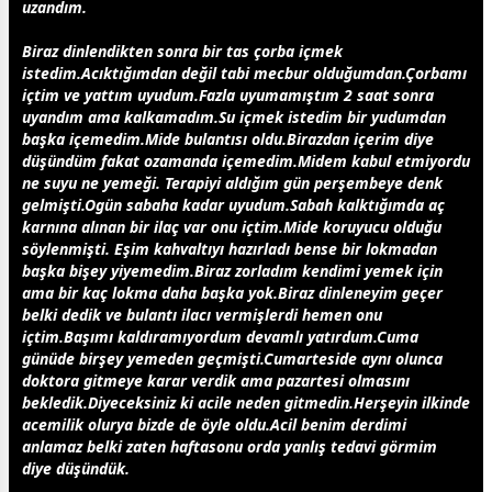
uzandım.
Biraz dinlendikten sonra bir tas çorba içmek
istedim.Acıktığımdan değil tabi mecbur olduğumdan.Çorbamı
içtim ve yattım uyudum.Fazla uyumamıştım 2 saat sonra
uyandım ama kalkamadım.Su içmek istedim bir yudumdan
b
aşk
a içemedim.Mide bulantısı oldu.Birazdan içerim diye
düşündüm fakat o
zaman
da içemedim.Midem kabul etmiyordu
ne suyu ne yemeği. Terapiyi aldığım gün perşembeye denk
gelmişti.Ogün sabaha kadar uyudum.Sabah kalktığımda aç
karnına alınan bir ilaç var onu içtim.Mide koruyucu olduğu
söylenmişti. Eşim kahvaltıyı hazırladı bense bir lokmadan
b
aşk
a bişey yiyemedim.Biraz zorladım kendimi yemek için
ama bir kaç lokma daha b
aşk
a yok.Biraz dinleneyim geçer
belki dedik ve bulantı ilacı vermişlerdi hemen onu
içtim.Başımı kaldıramıyordum devamlı yatırdum.Cuma
günüde birşey yemeden geçmişti.Cumarteside aynı olunca
doktora gitmeye karar verdik ama pazartesi olmasını
bekledik.Diyeceksiniz ki acile neden gitmedin.Herşeyin ilkinde
acemilik olurya bizde de öyle oldu.Acil benim derdimi
anlamaz belki zaten haftasonu orda yanlış tedavi görmim
diye düşündük.