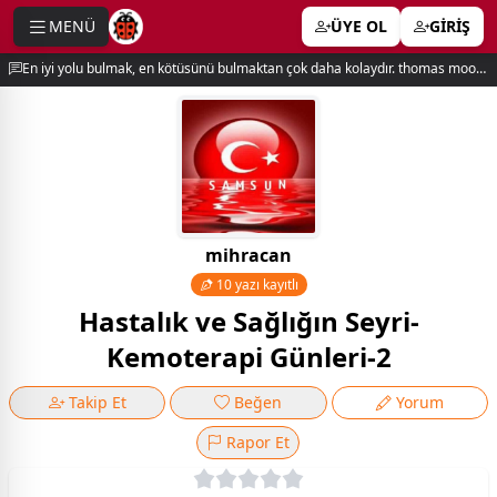
MENÜ
ÜYE OL
GİRİŞ
e menu
En iyi yolu bulmak, en kötüsünü bulmaktan çok daha kolaydır. thomas moore
mihracan
10 yazı kayıtlı
Hastalık ve Sağlığın Seyri-
Kemoterapi Günleri-2
Takip Et
Beğen
Yorum
Rapor Et