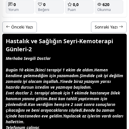
0
0
0,0
620
Yorum
Beğeni
Puan
Okunma
Önceki Yazı
Sonraki Yazı
Hastalık ve Sağlığın Seyri-Kemoterapi
Günleri-2
Merhaba Sevgili Dostlar
Bugün 10 ekim.İkinci terapiyi 1 ekim de aldım.Hemen
kendime gelemediğim için yazamadım.Şimdide çok iyi değilim
zaman
la iyi olacam inşallah..Yinede biraz yazayım yarısı
hazırda dursun istedim ve yazmaya başladım.
Evet
dost
lar 2. terapiyi almak için 1 ekimde hastaneye Dilek
hanımın yanına gittim.Beni kan tahlili yaptırmam için
yönlendirdi.Kan verdiğim hemşire 2 saat sonra sonuçların
çıkacağını ve beni arayacaklarını söyledi.Bende bu
zaman
içinde hastaneden eve geldim.Yapılacak az işlerim vardı onları
hallettim.
Telefonum çalıyor,