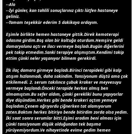
--Alo
--İyi günler, kan tahlili sonuçlarınız çıktı lütfen hastaneye
geliniz.
--Tamam teşekkür ederim 5 dakikaya ordayım.
Eşimle birlikte hemen hastaneye gittik.Direk kemoterapi
odasına girdim.Boş olan bir koltuğa oturdum.Hemşire geldi
damaryolunu açtı ve ilacı vermeye başladı.Bugün diğerlerini
pek takip etmedim.Sanki terapiye alışmıştım.Kendimi takip
ettim çünki neler yaşanıyor bilmem gerekirdi.
İlk ilaç damara girmeye başladı.Birinci terapideki gibi kalp
atışım hızlanmadı, daha sakindim. Tansiyonum düştü ama çok
etkilemedi. 2. serum takılınca çubuk kraker ve meyvesuyu
vermeye başlandı.Önceki terapide herkes almış ben
almamıştım.Bu sefer aldım, çünki gerekliki bunu yapıyorlar
diye düşündüm.Herkes gibi bende krakeri açtım yemeye
başladım.Çenem ağrıyordu çiğnerken tat alamıyorum
zaten.Baktım herkes bitiriyo bende bitirdim zorda olsa yedim.
İki saat sonra serumlar bitti.Eşimi aradım beni alması için
çünki tansiyonum düşük olduğundan tek başıma
yürüyemiyordum.Ve nihayetinde evime gedim hemen