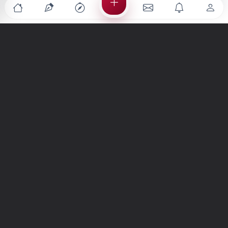
Türkiye'nin en büyük kültür sanat platformu
MENÜLER
Anasayfa
Keşfet
Şiirler
Hikayeler
Yazılar
İletiler
Forum
Nedir?
Ara
SİTE